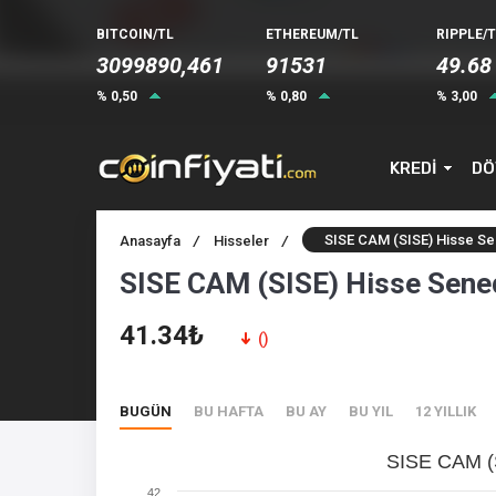
BITCOIN/TL
ETHEREUM/TL
RIPPLE/T
3099890,461
91531
49.68
% 0,50
% 0,80
% 3,00
KREDİ
DÖ
SISE CAM (SISE) Hisse Se
Anasayfa
/
Hisseler
/
SISE CAM (SISE) Hisse Sene
41.34₺
()
BUGÜN
BU HAFTA
BU AY
BU YIL
12 YILLIK
SISE CAM (
42