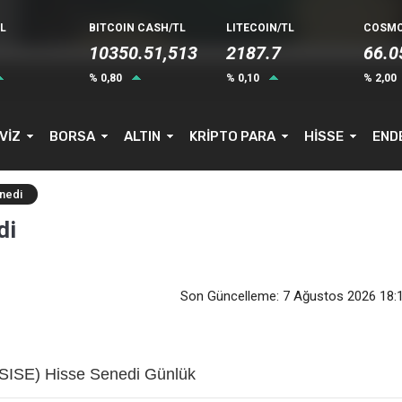
L
BITCOIN CASH/TL
LITECOIN/TL
COSMO
10350.51,513
2187.7
66.0
% 0,80
% 0,10
% 2,00
VİZ
BORSA
ALTIN
KRİPTO PARA
HİSSE
END
nedi
di
Son Güncelleme: 7 Ağustos 2026 18:
SISE) Hisse Senedi Günlük