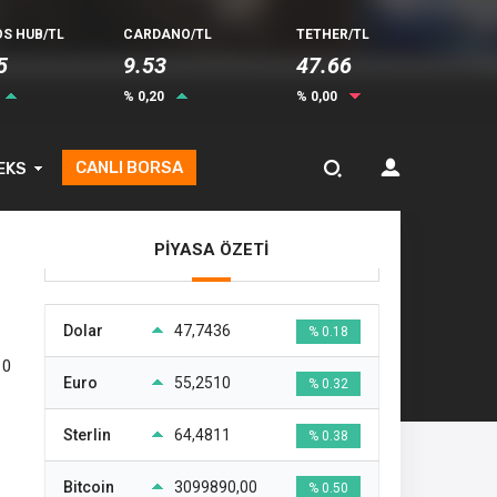
S HUB/TL
CARDANO/TL
TETHER/TL
5
9.53
47.66
% 0,20
% 0,00
CANLI BORSA
EKS
PİYASA ÖZETİ
Dolar
47,7436
% 0.18
10
Euro
55,2510
% 0.32
Sterlin
64,4811
% 0.38
Bitcoin
3099890,00
% 0.50