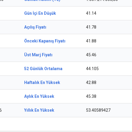
Gün İçi En Düşük
41.14
Açılış Fiyatı
41.78
Önceki Kapanış Fiyatı
41.88
Üst Marj Fiyatı
45.46
52 Günlük Ortalama
44.105
Haftalık En Yüksek
42.88
Aylık En Yüksek
45.38
6
Yıllık En Yüksek
53.40589427