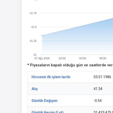
41.75
41.5
41.25
41
07 Ağu 2026
02:00
04:00
06:00
* Piyasaların kapalı olduğu gün ve saatlerde ve
Hissenin ilk işlem tarihi
03.01.1986
Alış
41.34
Günlük Değişim
-0.54
Günlük Hacim (Lot)
31.433.475,