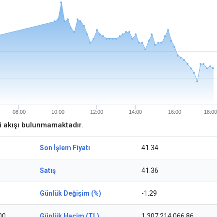
08:00
10:00
12:00
14:00
16:00
18:00
ri akışı bulunmamaktadır.
Son İşlem Fiyatı
41.34
Satış
41.36
Günlük Değişim (%)
-1.29
00
Günlük Hacim (TL)
1.307.214.066,86