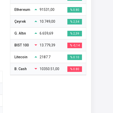
Ethereum
91531,00
% 0.80
Çeyrek
10.749,00
% 2,54
G. Altın
6.659,69
% 2,59
BIST 100
13.779,39
% -0,14
Litecoin
2187.7
% 0.10
B. Cash
10350.51,00
% 0.80