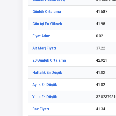
Günlük Ortalama
41.587
Gün İçi En Yüksek
41.98
Fiyat Adımı
0.02
Alt Marj Fiyatı
37.22
20 Günlük Ortalama
42.921
Haftalık En Düşük
41.02
Aylık En Düşük
41.02
Yıllık En Düşük
32.0237931
Baz Fiyatı
41.34